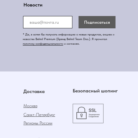
Новости
Подписаться
* Да, я хотел бы получать информацию о новых продуктах, акциях и
новостях Belmil Premium (бренд Belmil Team Doo.). Я прочитал
политику конфиденциальности
и согласен.
Безопасный шопинг
Доставка
Москва
Санкт-Петербург
Регионы России