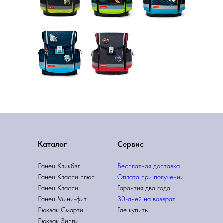
Каталог
Сервис
Ранец Кликбэг
Бесплатная доставка
Ранец К
ласси плюс
Оплата при получении
Ранец К
ласси
Гарантия два года
Ранец М
ини-фит
3
0-дней на возврат
Рюкзак С
марти
Где купить
Рюкзак
Зиппи