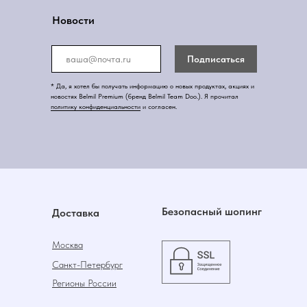
Новости
Подписаться
* Да, я хотел бы получать информацию о новых продуктах, акциях и
новостях Belmil Premium (бренд Belmil Team Doo.). Я прочитал
политику конфиденциальности
и согласен.
Безопасный шопинг
Доставка
Москва
Санкт-Петербург
Регионы России