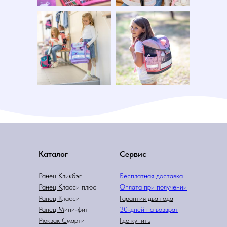
Каталог
Сервис
Ранец Кликбэг
Бесплатная доставка
Ранец К
ласси плюс
Оплата при получении
Ранец К
ласси
Гарантия два года
Ранец М
ини-фит
3
0-дней на возврат
Рюкзак С
марти
Где купить