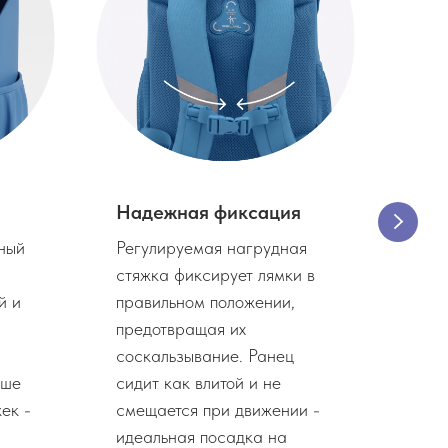
Надежная фиксация
Защ
ный
Регулируемая нагрудная
Уси
стяжка фиксирует лямки в
защ
й и
правильном положении,
заг
предотвращая их
сро
соскальзывание. Ранец
ост
ьше
сидит как влитой и не
даже
ек -
смещается при движении -
идеальная посадка на