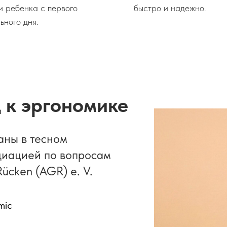
и ребенка с первого
быстро и надежно.
ьного дня.
 к эргономике
аны в тесном
циацией по вопросам
ücken (AGR) e. V.
mic