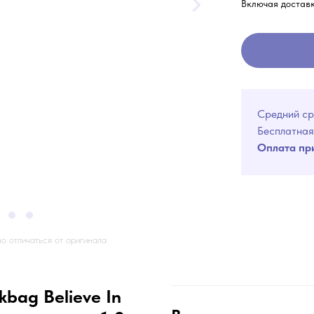
Включая достав
Средний ср
Бесплатная
Оплата пр
о отличаться от оригинала
kbag Believe In