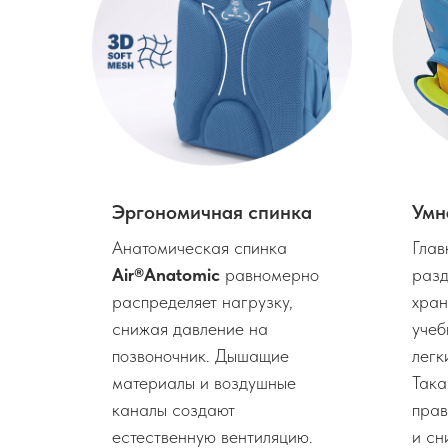
0°
Эргономичная спинка
Умн
енты
Анатомическая спинка
Глав
а
Air®Anatomic
равномерно
разд
ым в
распределяет нагрузку,
хран
снижая давление на
учеб
- в
позвоночник. Дышащие
легк
ы.
материалы и воздушные
Така
каналы создают
прав
естественную вентиляцию.
и сн