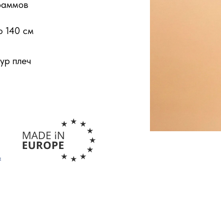
раммов
о 140 см
ур плеч