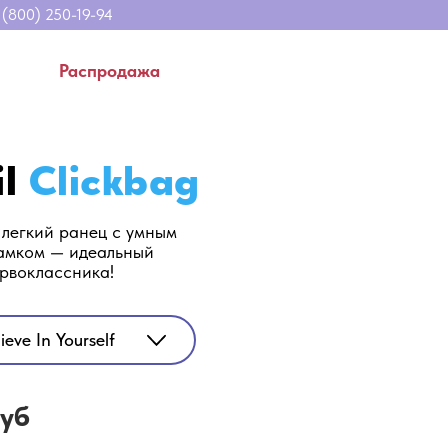
00) 250-19-94
Распродажа
il
Clickbag
легкий ранец с умным
амком — идеальный
ервоклассника!
ieve In Yourself
руб