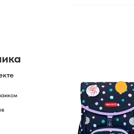
ника
екте
замком
ов