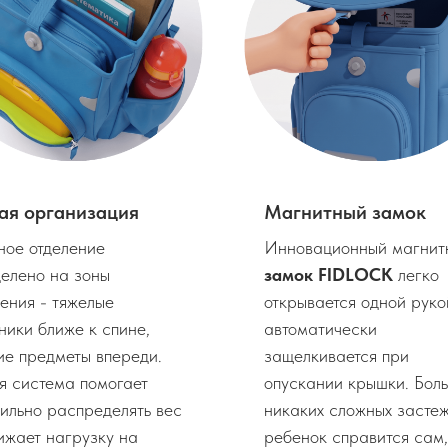
ая организация
Магнитный замок
ное отделение
Инновационный магнит
елено на зоны
замок FIDLOCK
легко
ения - тяжелые
открывается одной руко
ники ближе к спине,
автоматически
ие предметы впереди.
защелкивается при
я система помогает
опускании крышки. Бол
ильно распределять вес
никаких сложных застеж
ижает нагрузку на
ребенок справится сам,